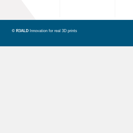
© R3ALD
Innovation for real 3D prints