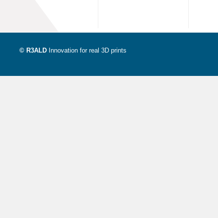
© R3ALD
Innovation for real 3D prints