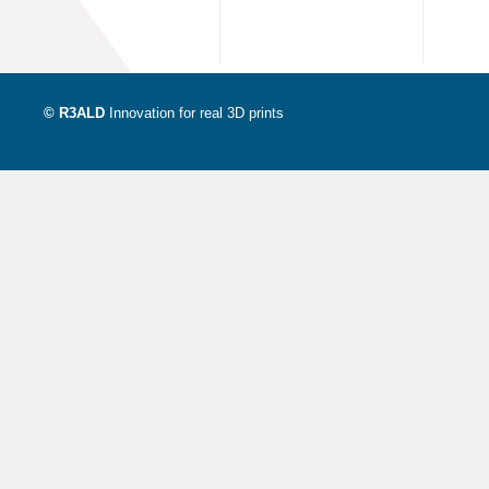
© R3ALD
Innovation for real 3D prints