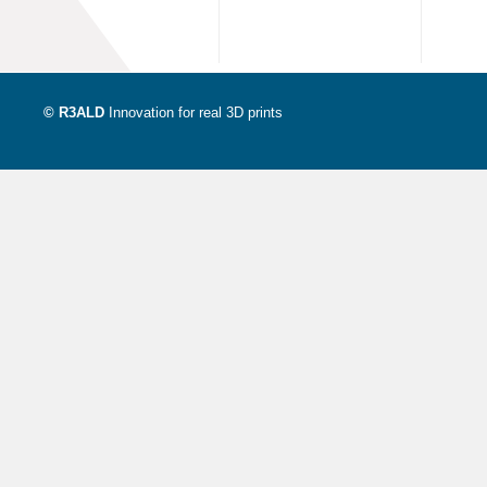
© R3ALD
Innovation for real 3D prints