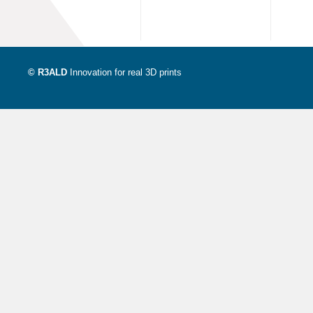
© R3ALD
Innovation for real 3D prints