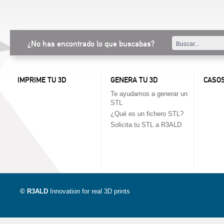
¿No has encontrado lo que buscabas?
IMPRIME TU 3D
GENERA TU 3D
CASOS
Te ayudamos a generar un
STL
¿Qué es un fichero STL?
Solicita tu STL a R3ALD
© R3ALD
Innovation for real 3D prints