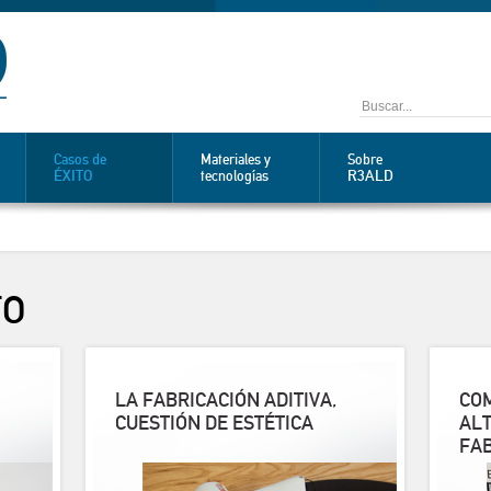
Casos de
Materiales y
Sobre
ÉXITO
R3ALD
tecnologías
TO
LA FABRICACIÓN ADITIVA,
COM
CUESTIÓN DE ESTÉTICA
ALT
FAB