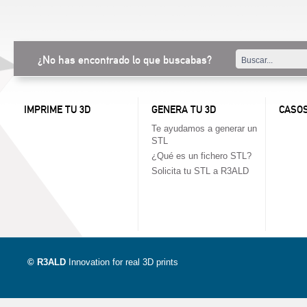
¿No has encontrado lo que buscabas?
IMPRIME TU 3D
GENERA TU 3D
CASOS
Te ayudamos a generar un
STL
¿Qué es un fichero STL?
Solicita tu STL a R3ALD
© R3ALD
Innovation for real 3D prints