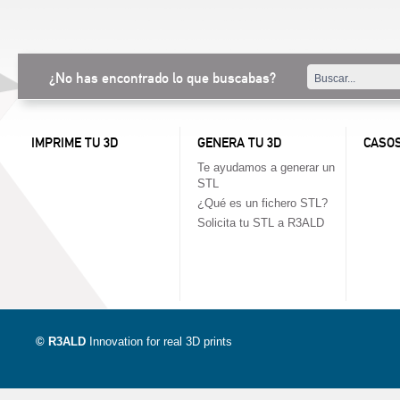
¿No has encontrado lo que buscabas?
IMPRIME TU 3D
GENERA TU 3D
CASOS
Te ayudamos a generar un
STL
¿Qué es un fichero STL?
Solicita tu STL a R3ALD
© R3ALD
Innovation for real 3D prints