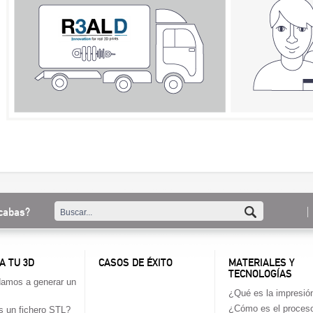
cabas?
A TU 3D
CASOS DE ÉXITO
MATERIALES Y
TECNOLOGÍAS
amos a generar un
¿Qué es la impresió
¿Cómo es el proces
 un fichero STL?