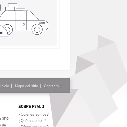
Inicio
Mapa del sitio
Contacto
SOBRE R3ALD
¿Quiénes somos?
n 3D?
¿Qué hacemos?
o de
¿Dónde estamos?