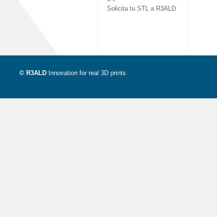
Solicita tu STL a R3ALD
© R3ALD
Innovation for real 3D prints