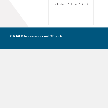
Solicita tu STL a R3ALD
© R3ALD
Innovation for real 3D prints