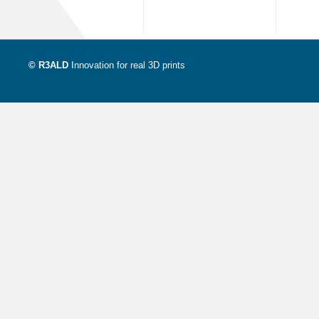
© R3ALD
Innovation for real 3D prints