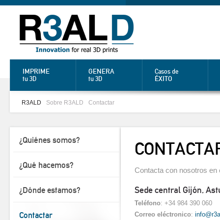
IMPRIME
GENERA
Casos de
ÉXITO
tu 3D
tu 3D
R3ALD
Sobre R3ALD
Contactar
¿Quiénes somos?
CONTACTA
¿Qué hacemos?
Contacta con nosotros en 
Sede central Gijón, Ast
¿Dónde estamos?
Teléfono
: +34 984 390 060
Contactar
Correo eléctronico
:
info@r3