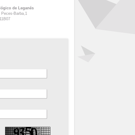
lógico de Leganés
o Peces-Barba,1
 11B07