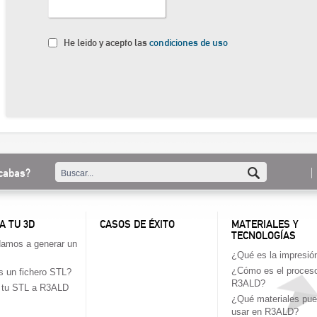
He leido y acepto las
condiciones de uso
cabas?
A TU 3D
CASOS DE ÉXITO
MATERIALES Y
TECNOLOGÍAS
amos a generar un
¿Qué es la impresió
¿Cómo es el proces
 un fichero STL?
R3ALD?
a tu STL a R3ALD
¿Qué materiales pu
usar en R3ALD?