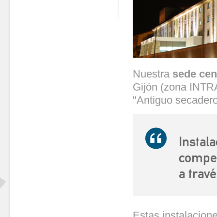
Nuestra
sede cen
Gijón (zona INTRA
"Antiguo secadero
Instal
compet
a trav
Estas instalacion