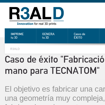
IMPRIME
GENERA
Casos de
ÉXITO
tu 3D
tu 3D
R3ALD
Caso de éxito "Fabricaci
mano para TECNATOM"
El objetivo es fabricar una 
una geometría muy compleja, 