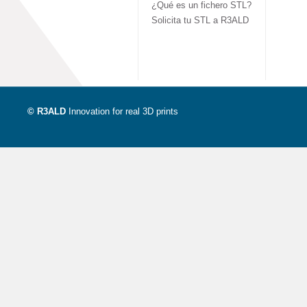
¿Qué es un fichero STL?
Solicita tu STL a R3ALD
© R3ALD
Innovation for real 3D prints