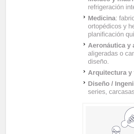
refrigeración in
Medicina
: fabr
ortopédicos y h
planificación qu
Aeronáutica y
aligeradas o ca
diseño.
Arquitectura y
Diseño / Ingeni
series, carcas