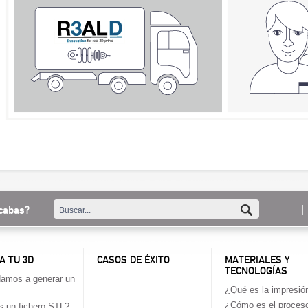
cabas?
A TU 3D
CASOS DE ÉXITO
MATERIALES Y
TECNOLOGÍAS
amos a generar un
¿Qué es la impresió
¿Cómo es el proces
 un fichero STL?