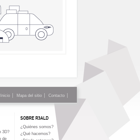
Inicio
Mapa del sitio
Contacto
SOBRE R3ALD
¿Quiénes somos?
n 3D?
¿Qué hacemos?
o de