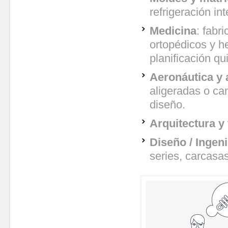
refrigeración in
Medicina
: fabr
ortopédicos y h
planificación qu
Aeronáutica y
aligeradas o ca
diseño.
Arquitectura y
Diseño / Ingeni
series, carcas