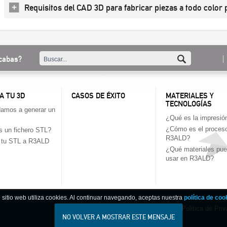
Requisitos del CAD 3D para fabricar piezas a todo color
cabas?
A TU 3D
CASOS DE ÉXITO
MATERIALES Y
TECNOLOGÍAS
amos a generar un
¿Qué es la impresió
¿Cómo es el proces
 un fichero STL?
R3ALD?
a tu STL a R3ALD
¿Qué materiales pu
usar en R3ALD?
 sitio web utiliza cookies. Al continuar navegando, aceptas nuestra
política de coo
Politica de Priv