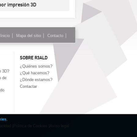
 por impresión 3D
Inicio
Mapa del sitio
Contacto
SOBRE R3ALD
¿Quiénes somos?
n 3D?
¿Qué hacemos?
o de
¿Dónde estamos?
Contactar
edo
kies
.
acidad |
Politica de Cookies |
Aviso legal