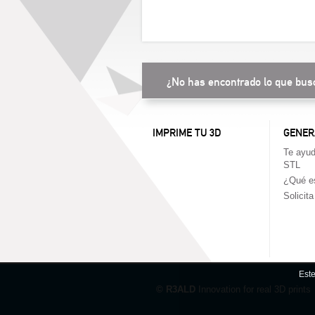
¿No has encontrado lo que bus
IMPRIME TU 3D
GENER
Te ayud
STL
¿Qué es
Solicit
Este
© R3ALD
Innovation for real 3D prints