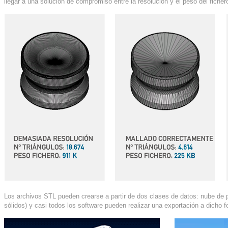
llegar a una solución de compromiso entre la resolución y el peso del ficher
Los archivos STL pueden crearse a partir de dos clases de datos: nube de 
sólidos) y casi todos los software pueden realizar una exportación a dicho f