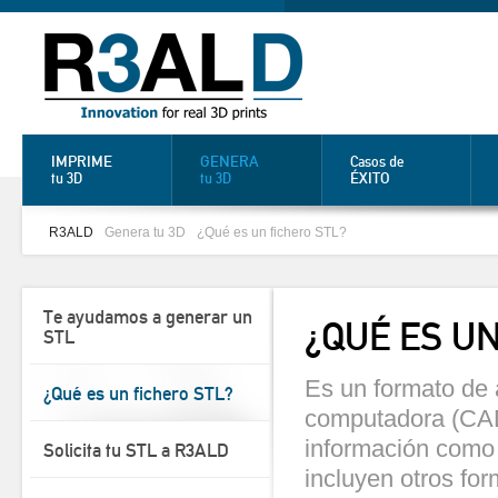
IMPRIME
GENERA
Casos de
ÉXITO
tu 3D
tu 3D
R3ALD
Genera tu 3D
¿Qué es un fichero STL?
Te ayudamos a generar un
¿QUÉ ES UN
STL
Es un formato de a
¿Qué es un fichero STL?
computadora (CAD
información como c
Solicita tu STL a R3ALD
incluyen otros fo