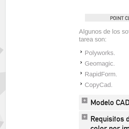
Algunos de los so
tarea son:
Polyworks.
Geomagic.
RapidForm.
CopyCad.
Modelo CA
Requisitos 
color por i