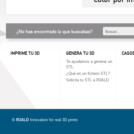
¿No has encontrado lo que buscabas?
IMPRIME TU 3D
GENERA TU 3D
CASOS
Te ayudamos a generar un
STL
¿Qué es un fichero STL?
Solicita tu STL a R3ALD
© R3ALD
Innovation for real 3D prints