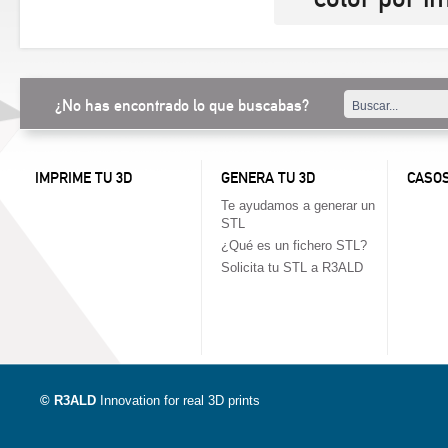
¿No has encontrado lo que buscabas?
IMPRIME TU 3D
GENERA TU 3D
CASOS
Te ayudamos a generar un
STL
¿Qué es un fichero STL?
Solicita tu STL a R3ALD
© R3ALD
Innovation for real 3D prints