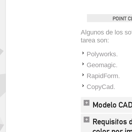
Algunos de los so
tarea son:
Polyworks.
Geomagic.
RapidForm.
CopyCad.
Modelo CA
Requisitos 
color por i