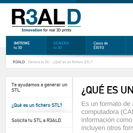
IMPRIME
GENERA
Casos de
ÉXITO
tu 3D
tu 3D
R3ALD
Genera tu 3D
¿Qué es un fichero STL?
Te ayudamos a generar un
¿QUÉ ES UN
STL
Es un formato de a
¿Qué es un fichero STL?
computadora (CAD
información como c
Solicita tu STL a R3ALD
incluyen otros fo