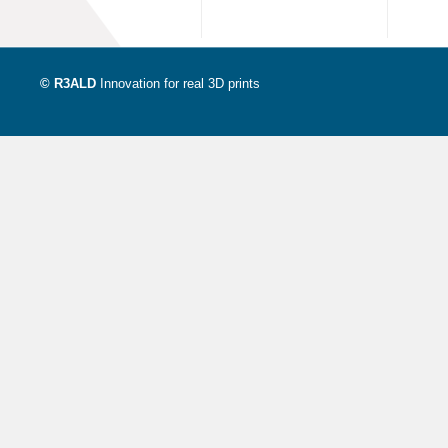
© R3ALD
Innovation for real 3D prints