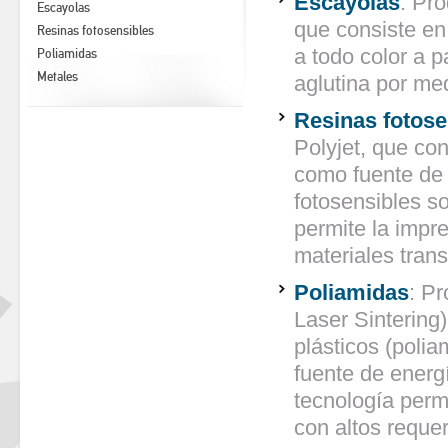
Escayolas
: Pr
Escayolas
que consiste en
Resinas fotosensibles
a todo color a 
Poliamidas
Metales
aglutina por me
Resinas fotose
Polyjet, que co
como fuente de 
fotosensibles s
permite la impr
materiales tran
Poliamidas
: P
Laser Sintering
plásticos (poli
fuente de energí
tecnología permi
con altos reque