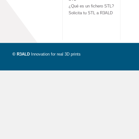
¿Qué es un fichero STL?
Solicita tu STL a R3ALD
© R3ALD
Innovation for real 3D prints