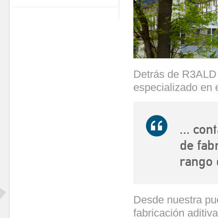
Detrás de R3ALD
especializado en e
... co
de fab
rango 
Desde nuestra pu
fabricación aditi