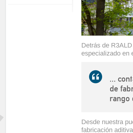
Detrás de R3ALD
especializado en e
... co
de fab
rango 
Desde nuestra pu
fabricación aditi