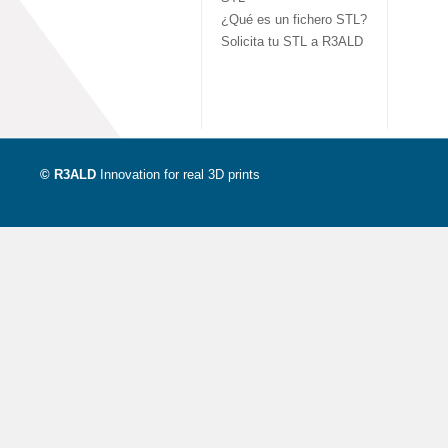
¿Qué es un fichero STL?
Solicita tu STL a R3ALD
© R3ALD
Innovation for real 3D prints