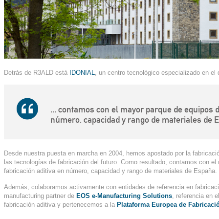
Detrás de R3ALD está
IDONIAL
, un centro tecnológico especializado en el d
... contamos con el mayor parque de equipos de
número, capacidad y rango de materiales de 
Desde nuestra puesta en marcha en 2004, hemos apostado por la fabricació
las tecnologías de fabricación del futuro. Como resultado, contamos con e
fabricación aditiva en número, capacidad y rango de materiales de España.
Además, colaboramos activamente con entidades de referencia en fabricació
manufacturing partner de
EOS e-Manufacturing Solutions
, referencia en 
fabricación aditiva y pertenecemos a la
Plataforma Europea de Fabricació