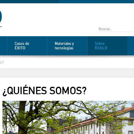
Casos de
Materiales y
Sobre
ÉXITO
R3ALD
tecnologías
s?
¿QUIÉNES SOMOS?