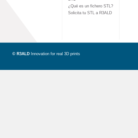
¿Qué es un fichero STL?
Solicita tu STL a R3ALD
© R3ALD
Innovation for real 3D prints