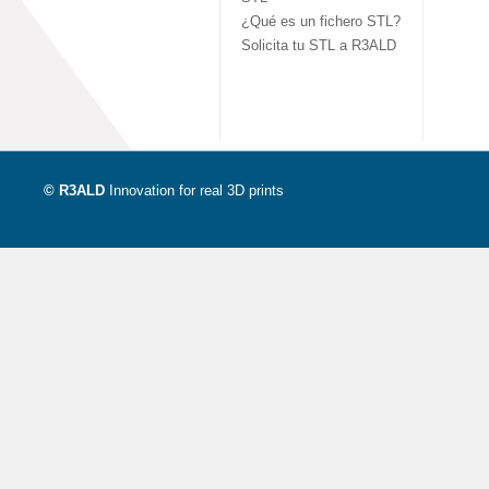
¿Qué es un fichero STL?
Solicita tu STL a R3ALD
© R3ALD
Innovation for real 3D prints