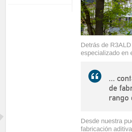
Detrás de R3ALD
especializado en e
... co
de fab
rango 
Desde nuestra pu
fabricación aditi