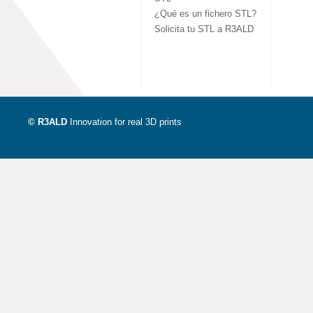
¿Qué es un fichero STL?
Solicita tu STL a R3ALD
© R3ALD
Innovation for real 3D prints