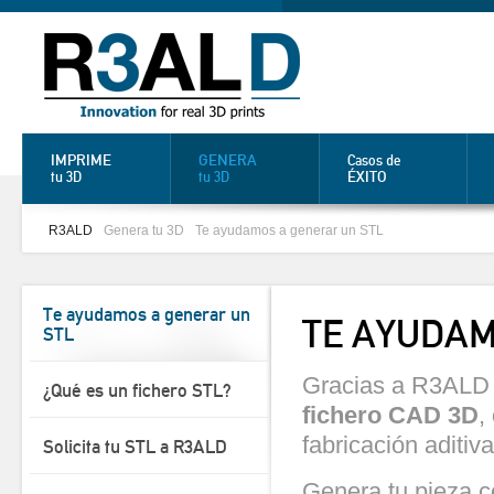
IMPRIME
GENERA
Casos de
ÉXITO
tu 3D
tu 3D
R3ALD
Genera tu 3D
Te ayudamos a generar un STL
Te ayudamos a generar un
TE AYUDAM
STL
Gracias a R3ALD
¿Qué es un fichero STL?
fichero CAD 3D
,
fabricación aditiva
Solicita tu STL a R3ALD
Genera tu pieza c