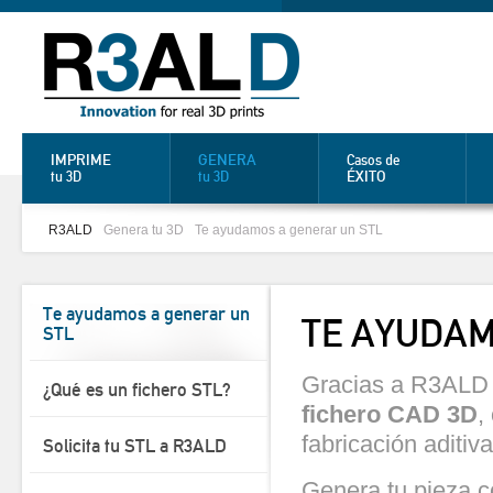
IMPRIME
GENERA
Casos de
ÉXITO
tu 3D
tu 3D
R3ALD
Genera tu 3D
Te ayudamos a generar un STL
Te ayudamos a generar un
TE AYUDAM
STL
Gracias a R3ALD
¿Qué es un fichero STL?
fichero CAD 3D
,
fabricación aditiva
Solicita tu STL a R3ALD
Genera tu pieza c