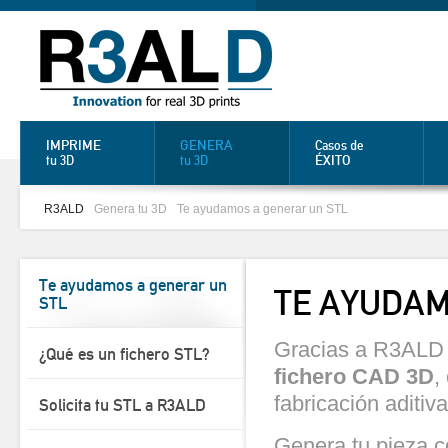
IMPRIME
GENERA
Casos de
ÉXITO
tu 3D
tu 3D
R3ALD
Genera tu 3D
Te ayudamos a generar un STL
Te ayudamos a generar un
TE AYUDAM
STL
Gracias a R3ALD
¿Qué es un fichero STL?
fichero CAD 3D
,
fabricación aditiva
Solicita tu STL a R3ALD
Genera tu pieza c