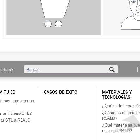
cabas?
A TU 3D
CASOS DE ÉXITO
MATERIALES Y
TECNOLOGÍAS
amos a generar un
¿Qué es la impresió
¿Cómo es el proces
 un fichero STL?
R3ALD?
a tu STL a R3ALD
¿Qué materiales pu
usar en R3ALD?