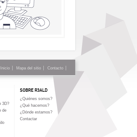
Inicio
Mapa del sitio
Contacto
SOBRE R3ALD
¿Quiénes somos?
n 3D?
¿Qué hacemos?
o de
¿Dónde estamos?
Contactar
edo